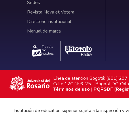
Sedes
Revista Nova et Vetera
Directorio institucional
Manual de marca
Trabaja
con
nosotros.
Línea de atención Bogotá: (601) 29
Calle 12C Nº 6-25 - Bogotá D.C. Col
Términos de uso
|
PQRSDF (Registr
Institución de education superior sujeta a la inspección y