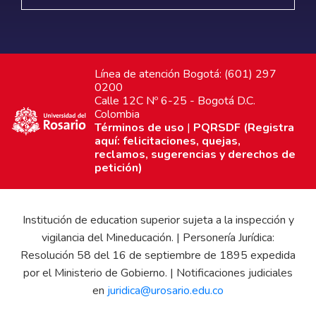
Línea de atención Bogotá: (601) 297
0200
Calle 12C Nº 6-25 - Bogotá D.C.
Colombia
Términos de uso
|
PQRSDF (Registra
aquí: felicitaciones, quejas,
reclamos, sugerencias y derechos de
petición)
Institución de education superior sujeta a la inspección y
vigilancia del Mineducación. | Personería Jurídica:
Resolución 58 del 16 de septiembre de 1895 expedida
por el Ministerio de Gobierno. | Notificaciones judiciales
en
juridica@urosario.edu.co