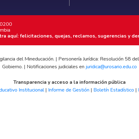
7 0200
ombia
a aquí: felicitaciones, quejas, reclamos, sugerencias y de
 vigilancia del Mineducación. | Personería Jurídica: Resolución 58
Gobierno. | Notificaciones judiciales en
juridica@urosario.edu.co
Transparencia y acceso a la información pública
ucativo Institucional
|
Informe de Gestión
|
Boletín Estadístico
|