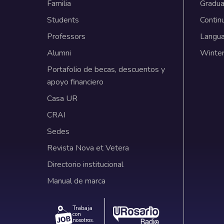
Familia
Gradua
Students
Contin
Professors
Langu
Alumni
Winter
Portafolio de becas, descuentos y
apoyo financiero
Casa UR
CRAI
Sedes
Revista Nova et Vetera
Directorio institucional
Manual de marca
Trabaja
con
nosotros.