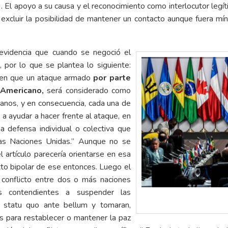
 El apoyo a su causa y el reconocimiento como interlocutor legí
xcluir la posibilidad de mantener un contacto aunque fuera míni
 evidencia que cuando se negoció el
por lo que se plantea lo siguiente:
n en que un ataque armado
por parte
 Americano,
será considerado como
anos, y en consecuencia, cada una de
 ayudar a hacer frente al ataque, en
a defensa individual o colectiva que
las Naciones Unidas.” Aunque no se
l artículo parecería orientarse en esa
xto bipolar de ese entonces. Luego el
 conflicto entre dos o más naciones
s contendientes a suspender las
l statu quo ante bellum y tomaran,
s para restablecer o mantener la paz