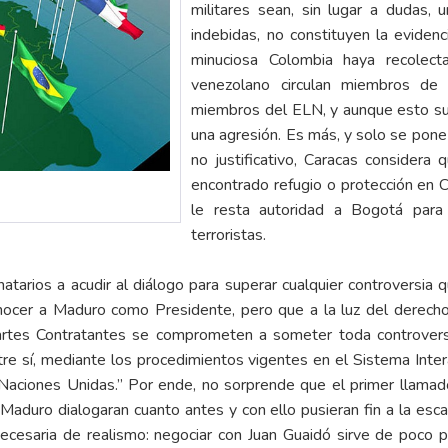
militares sean, sin lugar a dudas, 
indebidas, no constituyen la evide
minuciosa Colombia haya recolect
venezolano circulan miembros de
miembros del ELN, y aunque esto su
una agresión. Es más, y solo se pone
no justificativo, Caracas considera
encontrado refugio o protección en 
le resta autoridad a Bogotá para 
terroristas.
atarios a acudir al diálogo para superar cualquier controversia 
ocer a Maduro como Presidente, pero que a la luz del derecho in
 Partes Contratantes se comprometen a someter toda controvers
entre sí, mediante los procedimientos vigentes en el Sistema Inte
Naciones Unidas.” Por ende, no sorprende que el primer llamado 
duro dialogaran cuanto antes y con ello pusieran fin a la esca
 necesaria de realismo: negociar con Juan Guaidó sirve de poco