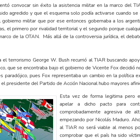
entó convocar sin éxito la asistencia militar en la marco del 
 sido agredido y que el esquema solo podía activarse cuando se 
l gobierno militar que por ese entonces gobernaba a los argent
s, el primero por rivalidad territorial y el segundo porque cual
arco de la OTAN. Más allá de la controversia jurídica, el deba
a el terrorismo George W. Bush recurrió al TIAR buscando apoy
co, que se encontraba bajo el gobierno de Vicente Fox decidió 
 es paradójico, pues Fox representaba un cambio en la política e
 el presidente del Partido de Acción Nacional hubo mayores afini
Esta vez de forma legitima pero e
apelar a dicho pacto para cont
comprobadamente agresiva de alto
empezando por Nicolás Maduro. Ahor
al TIAR no será viable al menos po
comprobar que el país ha sido víct