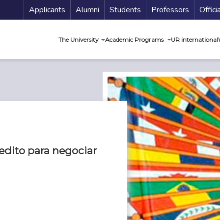
Menu Secundario
Applicants
Alumni
Students
Professors
Offici
Navegación princip
The University
Academic Programs
UR international
edito para negociar