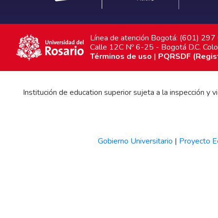
Línea de atención Bogotá: (601) 29
Calle 12C Nº 6-25 - Bogotá D.C. Col
Términos de uso
|
PQRSDF (Registr
Institución de education superior sujeta a la inspección y
Gobierno Universitario
|
Proyecto Ed