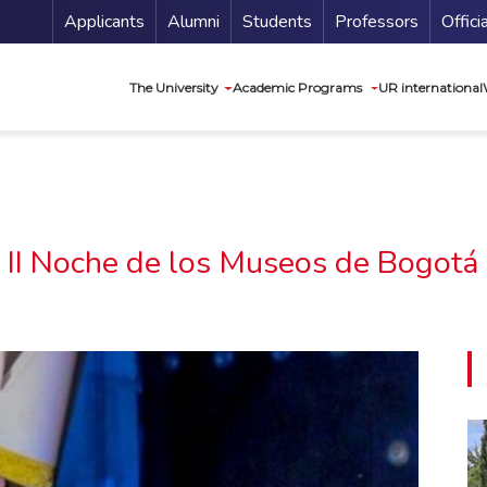
Menu Secundario
Applicants
Alumni
Students
Professors
Offici
Navegación princip
The University
Academic Programs
UR international
II Noche de los Museos de Bogotá