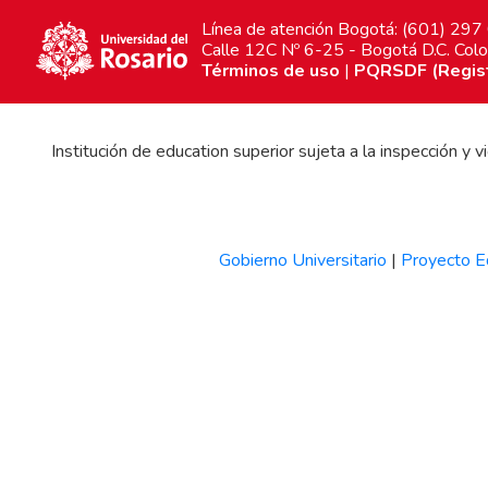
CRAI
Sedes
Revista Nova et Vetera
Directorio institucional
Manual de marca
Trabaja
con
nosotros.
Línea de atención Bogotá: (601) 29
Calle 12C Nº 6-25 - Bogotá D.C. Col
Términos de uso
|
PQRSDF (Registr
Institución de education superior sujeta a la inspección y