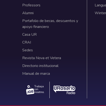
Previous
Direct links
Acad
Applicants
Under
Familia
Gradua
Students
Contin
Professors
Langu
Alumni
Winter
Portafolio de becas, descuentos y
apoyo financiero
Casa UR