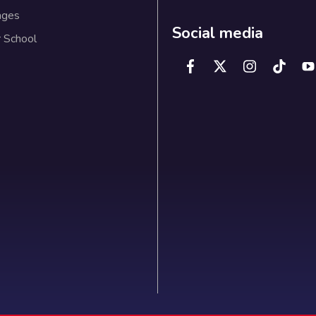
emic Programs
Data Protection
graduate Programs
Policy
te Programs
Requests
uing Education
Notice of Privacy
ages
Social media
 School