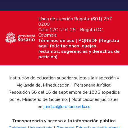
Línea de atención Bogotá: (601) 297
0200
Calle 12C Nº 6-25 - Bogotá D.C.
Colombia
Términos de uso
|
PQRSDF (Registra
aquí: felicitaciones, quejas,
reclamos, sugerencias y derechos de
petición)
Institución de education superior sujeta a la inspección y
vigilancia del Mineducación. | Personería Jurídica:
Resolución 58 del 16 de septiembre de 1895 expedida
por el Ministerio de Gobierno. | Notificaciones judiciales
en
juridica@urosario.edu.co
Transparencia y acceso a la información pública