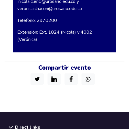
nicola.clerici@urosario.edu.co
y
veronica.chacon@urosario.edu.co
Teléfono: 2970200
Extensión: Ext. 1024 (Nicola) y 4002
(Verónica)
Compartir evento
Direct links