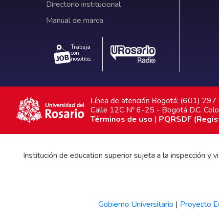
Directorio institucional
Manual de marca
Trabaja
con
nosotros.
Línea de atención Bogotá: (601) 29
Calle 12C Nº 6-25 - Bogotá D.C. Col
Términos de uso
|
PQRSDF (Registr
Institución de education superior sujeta a la inspección y
Gobierno Universitario
|
Proyecto Ed