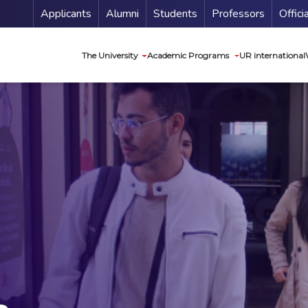
Menu Secundario
Applicants
Alumni
Students
Professors
Offici
Navegación princip
The University
Academic Programs
UR international