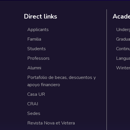
Direct links
Acad
Applicants
Under
Familia
Gradua
Students
Contin
Professors
Langu
Alumni
Winter
Portafolio de becas, descuentos y
apoyo financiero
Casa UR
CRAI
Sedes
Revista Nova et Vetera