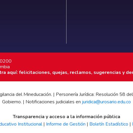
7 0200
ombia
a aquí: felicitaciones, quejas, reclamos, sugerencias y de
 vigilancia del Mineducación. | Personería Jurídica: Resolución 58
Gobierno. | Notificaciones judiciales en
juridica@urosario.edu.co
Transparencia y acceso a la información pública
ucativo Institucional
|
Informe de Gestión
|
Boletín Estadístico
|