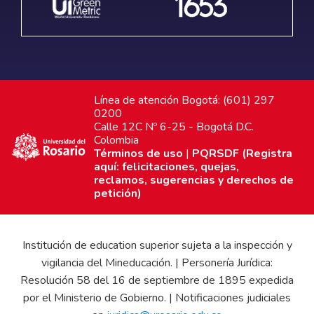
Línea de atención Bogotá: (601) 297
0200
Calle 12C Nº 6-25 - Bogotá D.C.
Colombia
Términos de uso
|
PQRSDF (Registra
aquí: felicitaciones, quejas,
reclamos, sugerencias y derechos de
petición)
Institución de education superior sujeta a la inspección y
vigilancia del Mineducación. | Personería Jurídica:
Resolución 58 del 16 de septiembre de 1895 expedida
por el Ministerio de Gobierno. | Notificaciones judiciales