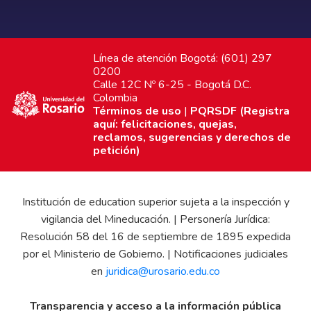
Línea de atención Bogotá: (601) 297
0200
Calle 12C Nº 6-25 - Bogotá D.C.
Colombia
Términos de uso
|
PQRSDF (Registra
aquí: felicitaciones, quejas,
reclamos, sugerencias y derechos de
petición)
Institución de education superior sujeta a la inspección y
vigilancia del Mineducación. | Personería Jurídica:
Resolución 58 del 16 de septiembre de 1895 expedida
por el Ministerio de Gobierno. | Notificaciones judiciales
en
juridica@urosario.edu.co
Transparencia y acceso a la información pública