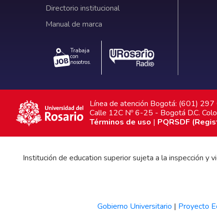
Directorio institucional
Manual de marca
Trabaja
con
nosotros.
Línea de atención Bogotá: (601) 29
Calle 12C Nº 6-25 - Bogotá D.C. Col
Términos de uso
|
PQRSDF (Registr
Institución de education superior sujeta a la inspección y
Gobierno Universitario
|
Proyecto Ed