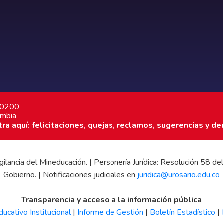
7 0200
ombia
a aquí: felicitaciones, quejas, reclamos, sugerencias y de
 vigilancia del Mineducación. | Personería Jurídica: Resolución 58
Gobierno. | Notificaciones judiciales en
juridica@urosario.edu.co
Transparencia y acceso a la información pública
ucativo Institucional
|
Informe de Gestión
|
Boletín Estadístico
|