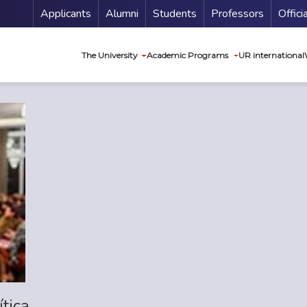
Menu Secundario
Applicants
Alumni
Students
Professors
Offici
Navegación princip
The University
Academic Programs
UR international
tica