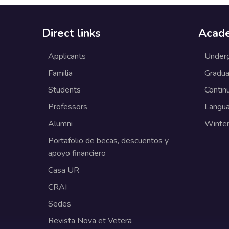
Direct links
Acad
Applicants
Under
Familia
Gradua
Students
Contin
Professors
Langu
Alumni
Winter
Portafolio de becas, descuentos y
apoyo financiero
Casa UR
CRAI
Sedes
Revista Nova et Vetera