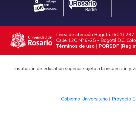
Trabaja
con
nosotros.
Línea de atención Bogotá: (601) 29
Calle 12C Nº 6-25 - Bogotá D.C. Col
Términos de uso
|
PQRSDF (Registr
Institución de education superior sujeta a la inspección y
Gobierno Universitario
|
Proyecto Ed