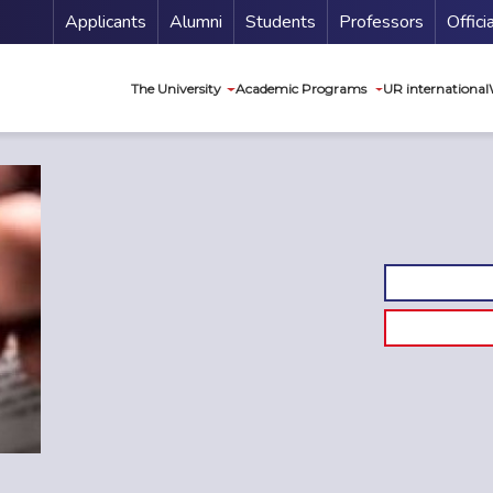
Menu Secundario
Applicants
Alumni
Students
Professors
Offici
Navegación princip
The University
Academic Programs
UR international