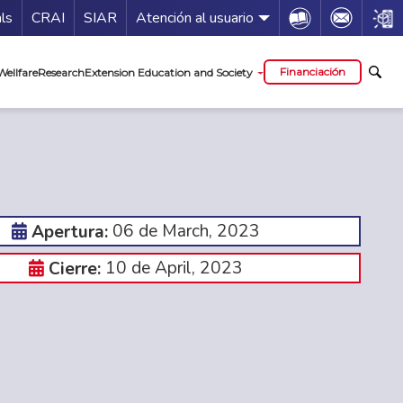
Guía de servicios
Icon
Icon
Icon
als
CRAI
SIAR
Atención al usuario
al
Financiación
Wellfare
Research
Extension Education and Society
06 de March, 2023
Apertura:
10 de April, 2023
Cierre: