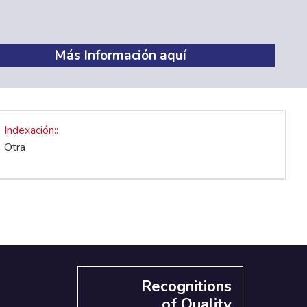
Más Información aquí
Indexación:
Otra
Recognitions
of Quality