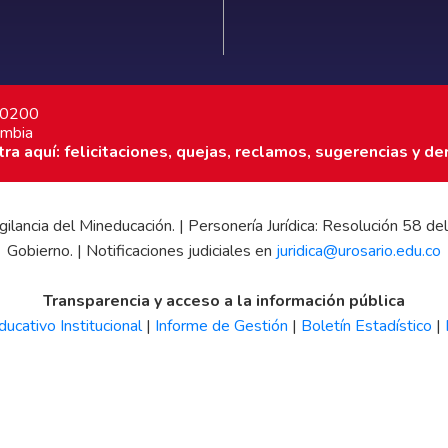
7 0200
ombia
a aquí: felicitaciones, quejas, reclamos, sugerencias y de
 vigilancia del Mineducación. | Personería Jurídica: Resolución 58
Gobierno. | Notificaciones judiciales en
juridica@urosario.edu.co
Transparencia y acceso a la información pública
ucativo Institucional
|
Informe de Gestión
|
Boletín Estadístico
|