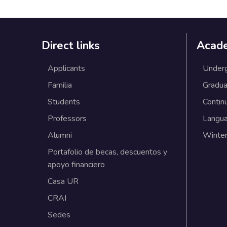
Direct links
Acad
Applicants
Under
Familia
Gradua
Students
Contin
Professors
Langu
Alumni
Winter
Portafolio de becas, descuentos y
apoyo financiero
Casa UR
CRAI
Sedes