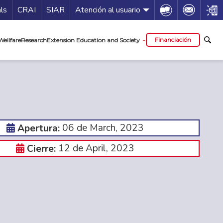
Guía de servicios
Icon
Icon
Icon
als
CRAI
SIAR
Atención al usuario
al
Financiación
Wellfare
Research
Extension Education and Society
06 de March, 2023
Apertura:
12 de April, 2023
Cierre: