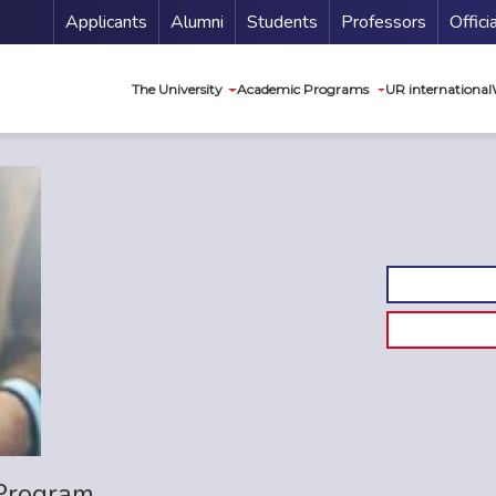
Menu Secundario
Applicants
Alumni
Students
Professors
Offici
Navegación princip
The University
Academic Programs
UR international
 Program