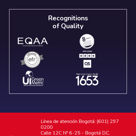
Recognitions
of Quality
Línea de atención Bogotá: (601) 297
0200
Calle 12C Nº 6-25 - Bogotá D.C.