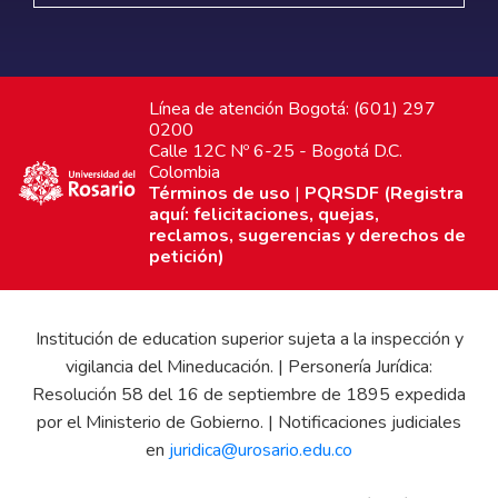
Línea de atención Bogotá: (601) 297
0200
Calle 12C Nº 6-25 - Bogotá D.C.
Colombia
Términos de uso
|
PQRSDF (Registra
aquí: felicitaciones, quejas,
reclamos, sugerencias y derechos de
petición)
Institución de education superior sujeta a la inspección y
vigilancia del Mineducación. | Personería Jurídica:
Resolución 58 del 16 de septiembre de 1895 expedida
por el Ministerio de Gobierno. | Notificaciones judiciales
en
juridica@urosario.edu.co