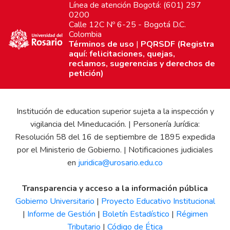
Línea de atención Bogotá: (601) 297
0200
Calle 12C Nº 6-25 - Bogotá D.C.
Colombia
Términos de uso
|
PQRSDF (Registra
aquí: felicitaciones, quejas,
reclamos, sugerencias y derechos de
petición)
Institución de education superior sujeta a la inspección y
vigilancia del Mineducación. | Personería Jurídica:
Resolución 58 del 16 de septiembre de 1895 expedida
por el Ministerio de Gobierno. | Notificaciones judiciales
en
juridica@urosario.edu.co
Transparencia y acceso a la información pública
Gobierno Universitario
|
Proyecto Educativo Institucional
|
Informe de Gestión
|
Boletín Estadístico
|
Régimen
Tributario
|
Código de Ética