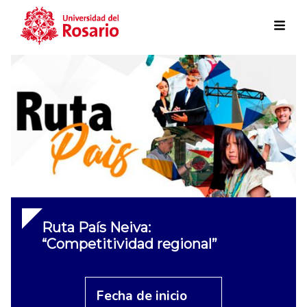
Skip to main content
Ruta País Neiva:
“Competitividad regional”
Fecha de inicio