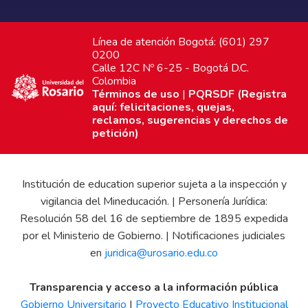
Línea de atención Bogotá: (601) 297
0200
Calle 12C Nº 6-25 - Bogotá D.C.
Colombia
Términos de uso
|
PQRSDF (Registra
aquí: felicitaciones, quejas,
reclamos, sugerencias y derechos de
petición)
Institución de education superior sujeta a la inspección y
vigilancia del Mineducación. | Personería Jurídica:
Resolución 58 del 16 de septiembre de 1895 expedida
por el Ministerio de Gobierno. | Notificaciones judiciales
en
juridica@urosario.edu.co
Transparencia y acceso a la información pública
Gobierno Universitario
|
Proyecto Educativo Institucional