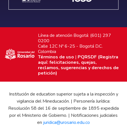
Línea de atención Bogotá: (601) 297
0200
Calle 12C Nº 6-25 - Bogotá D.C.
Colombia
Términos de uso
|
PQRSDF (Registra
aquí: felicitaciones, quejas,
reclamos, sugerencias y derechos de
petición)
Institución de education superior sujeta a la inspección y
vigilancia del Mineducación. | Personería Jurídica:
Resolución 58 del 16 de septiembre de 1895 expedida
por el Ministerio de Gobierno. | Notificaciones judiciales
en
juridica@urosario.edu.co