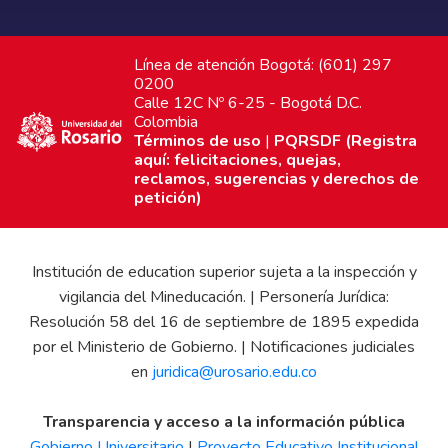
Línea de atención Bogotá: (601) 297
0200
Calle 12C Nº 6-25 - Bogotá D.C.
Colombia
Términos de uso
|
PQRSDF (Registra
aquí: felicitaciones, quejas,
reclamos, sugerencias y derechos de
petición)
Institución de education superior sujeta a la inspección y
vigilancia del Mineducación. | Personería Jurídica:
Resolución 58 del 16 de septiembre de 1895 expedida
por el Ministerio de Gobierno. | Notificaciones judiciales
en
juridica@urosario.edu.co
Transparencia y acceso a la información pública
Gobierno Universitario
|
Proyecto Educativo Institucional