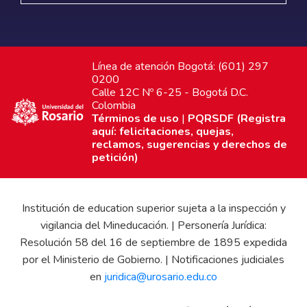
Línea de atención Bogotá: (601) 297
0200
Calle 12C Nº 6-25 - Bogotá D.C.
Colombia
Términos de uso
|
PQRSDF (Registra
aquí: felicitaciones, quejas,
reclamos, sugerencias y derechos de
petición)
Institución de education superior sujeta a la inspección y
vigilancia del Mineducación. | Personería Jurídica:
Resolución 58 del 16 de septiembre de 1895 expedida
por el Ministerio de Gobierno. | Notificaciones judiciales
en
juridica@urosario.edu.co