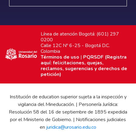
Línea de atención Bogotá: (601) 297
0200
Calle 12C Nº 6-25 - Bogotá D.C.
Colombia
Términos de uso
|
PQRSDF (Registra
aquí: felicitaciones, quejas,
reclamos, sugerencias y derechos de
petición)
Institución de education superior sujeta a la inspección y
vigilancia del Mineducación. | Personería Jurídica:
Resolución 58 del 16 de septiembre de 1895 expedida
por el Ministerio de Gobierno. | Notificaciones judiciales
en
juridica@urosario.edu.co