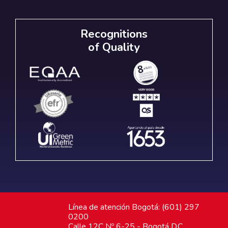
Recognitions
of Quality
Línea de atención Bogotá: (601) 297
0200
Calle 12C Nº 6-25 - Bogotá D.C.