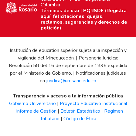
Colombia
Términos de uso
|
PQRSDF (Registra
aquí: felicitaciones, quejas,
reclamos, sugerencias y derechos de
petición)
Institución de education superior sujeta a la inspección y
vigilancia del Mineducación. | Personería Jurídica:
Resolución 58 del 16 de septiembre de 1895 expedida
por el Ministerio de Gobierno. | Notificaciones judiciales
en
juridica@urosario.edu.co
Transparencia y acceso a la información pública
Gobierno Universitario
|
Proyecto Educativo Institucional
|
Informe de Gestión
|
Boletín Estadístico
|
Régimen
Tributario
|
Código de Ética