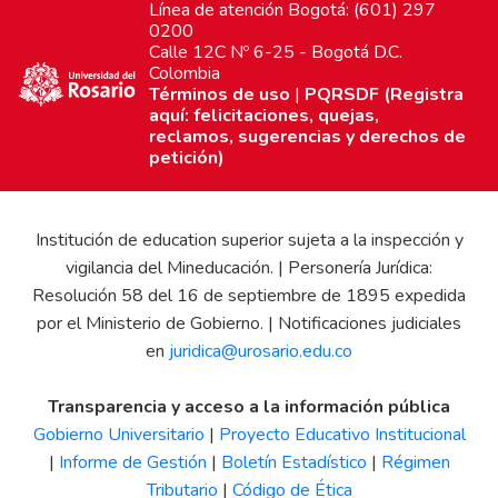
Línea de atención Bogotá: (601) 297
0200
Calle 12C Nº 6-25 - Bogotá D.C.
Colombia
Términos de uso
|
PQRSDF (Registra
aquí: felicitaciones, quejas,
reclamos, sugerencias y derechos de
petición)
Institución de education superior sujeta a la inspección y
vigilancia del Mineducación. | Personería Jurídica:
Resolución 58 del 16 de septiembre de 1895 expedida
por el Ministerio de Gobierno. | Notificaciones judiciales
en
juridica@urosario.edu.co
Transparencia y acceso a la información pública
Gobierno Universitario
|
Proyecto Educativo Institucional
|
Informe de Gestión
|
Boletín Estadístico
|
Régimen
Tributario
|
Código de Ética