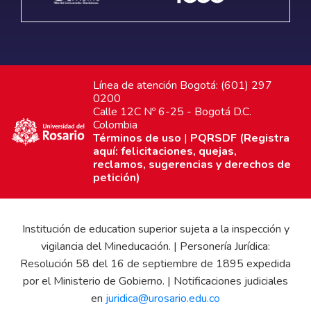
Línea de atención Bogotá: (601) 297
0200
Calle 12C Nº 6-25 - Bogotá D.C.
Colombia
Términos de uso
|
PQRSDF (Registra
aquí: felicitaciones, quejas,
reclamos, sugerencias y derechos de
petición)
Institución de education superior sujeta a la inspección y
vigilancia del Mineducación. | Personería Jurídica:
Resolución 58 del 16 de septiembre de 1895 expedida
por el Ministerio de Gobierno. | Notificaciones judiciales
en
juridica@urosario.edu.co