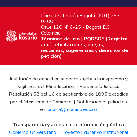
Línea de atención Bogotá: (601) 297
0200
Calle 12C Nº 6-25 - Bogotá D.C.
Colombia
Términos de uso
|
PQRSDF (Registra
aquí: felicitaciones, quejas,
reclamos, sugerencias y derechos de
petición)
Institución de education superior sujeta a la inspección y
vigilancia del Mineducación. | Personería Jurídica:
Resolución 58 del 16 de septiembre de 1895 expedida
por el Ministerio de Gobierno. | Notificaciones judiciales
en
juridica@urosario.edu.co
Transparencia y acceso a la información pública
Gobierno Universitario
|
Proyecto Educativo Institucional