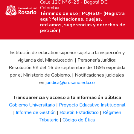
Calle 12C Nº 6-25 - Bogotá D.C.
Colombia
Términos de uso
|
PQRSDF (Registra
aquí: felicitaciones, quejas,
reclamos, sugerencias y derechos de
petición)
Institución de education superior sujeta a la inspección y
vigilancia del Mineducación. | Personería Jurídica:
Resolución 58 del 16 de septiembre de 1895 expedida
por el Ministerio de Gobierno. | Notificaciones judiciales
en
juridica@urosario.edu.co
Transparencia y acceso a la información pública
Gobierno Universitario
|
Proyecto Educativo Institucional
|
Informe de Gestión
|
Boletín Estadístico
|
Régimen
Tributario
|
Código de Ética