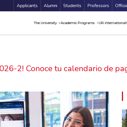
Menu Secundario
Applicants
Alumni
Students
Professors
Offici
Navegación princip
The University
Academic Programs
UR international
2026-2! Conoce tu calendario de pag