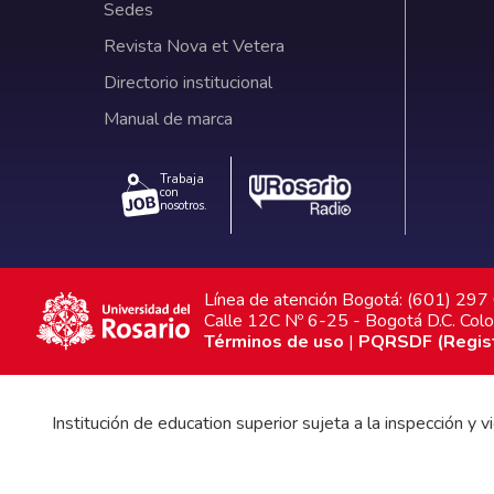
Sedes
Revista Nova et Vetera
Directorio institucional
Manual de marca
Trabaja
con
nosotros.
Línea de atención Bogotá: (601) 29
Calle 12C Nº 6-25 - Bogotá D.C. Col
Términos de uso
|
PQRSDF (Registr
Institución de education superior sujeta a la inspección y