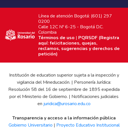
Línea de atención Bogotá: (601) 297
0200
Calle 12C Nº 6-25 - Bogotá D.C.
Colombia
Términos de uso
|
PQRSDF (Registra
aquí: felicitaciones, quejas,
reclamos, sugerencias y derechos de
petición)
Institución de education superior sujeta a la inspección y
vigilancia del Mineducación. | Personería Jurídica:
Resolución 58 del 16 de septiembre de 1895 expedida
por el Ministerio de Gobierno. | Notificaciones judiciales
en
juridica@urosario.edu.co
Transparencia y acceso a la información pública
Gobierno Universitario
|
Proyecto Educativo Institucional