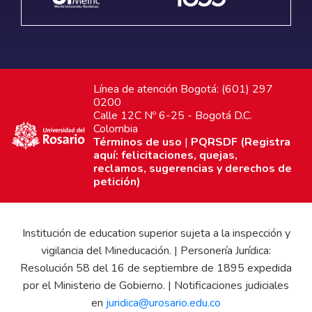
Línea de atención Bogotá: (601) 297
0200
Calle 12C Nº 6-25 - Bogotá D.C.
Colombia
Términos de uso
|
PQRSDF (Registra
aquí: felicitaciones, quejas,
reclamos, sugerencias y derechos de
petición)
Institución de education superior sujeta a la inspección y
vigilancia del Mineducación. | Personería Jurídica:
Resolución 58 del 16 de septiembre de 1895 expedida
por el Ministerio de Gobierno. | Notificaciones judiciales
en
juridica@urosario.edu.co