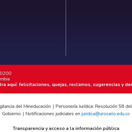
7 0200
ombia
a aquí: felicitaciones, quejas, reclamos, sugerencias y de
 vigilancia del Mineducación. | Personería Jurídica: Resolución 58
Gobierno. | Notificaciones judiciales en
juridica@urosario.edu.co
Transparencia y acceso a la información pública