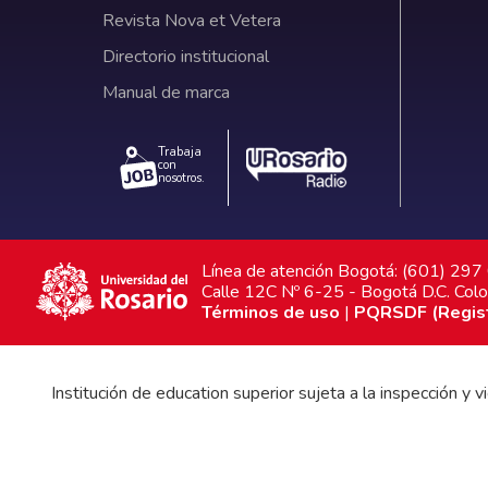
Revista Nova et Vetera
Directorio institucional
Manual de marca
Trabaja
con
nosotros.
Línea de atención Bogotá: (601) 29
Calle 12C Nº 6-25 - Bogotá D.C. Col
Términos de uso
|
PQRSDF (Registr
Institución de education superior sujeta a la inspección y