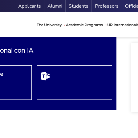
Menu Secundario
Applicants
Alumni
Students
Professors
Offici
Navegación princip
The University
Academic Programs
UR international
onal con IA
re