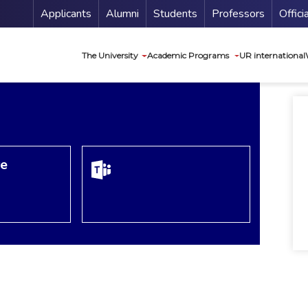
Menu Secundario
Applicants
Alumni
Students
Professors
Offici
Navegación princip
The University
Academic Programs
UR international
re