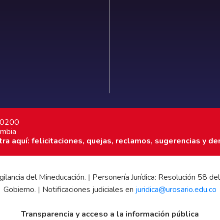
7 0200
ombia
a aquí: felicitaciones, quejas, reclamos, sugerencias y de
 vigilancia del Mineducación. | Personería Jurídica: Resolución 58
Gobierno. | Notificaciones judiciales en
juridica@urosario.edu.co
Transparencia y acceso a la información pública