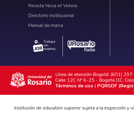
Revista Nova et Vetera
Directorio institucional
Manual de marca
Trabaja
con
nosotros.
Línea de atención Bogotá: (601) 29
Calle 12C Nº 6-25 - Bogotá D.C. Col
Términos de uso
|
PQRSDF (Registr
Institución de education superior sujeta a la inspección y