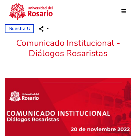
Skip to main content
Nuestra U
Comunicado Institucional -
Diálogos Rosaristas