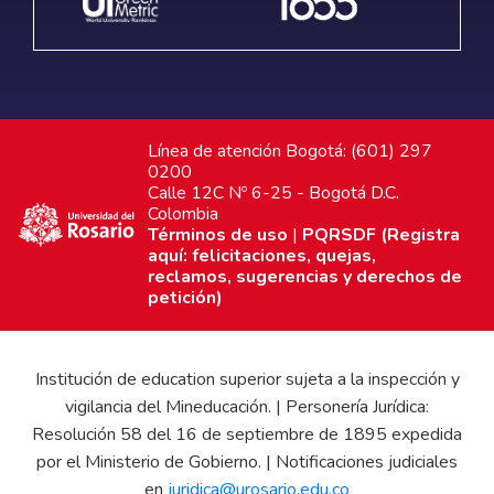
Línea de atención Bogotá: (601) 297
0200
Calle 12C Nº 6-25 - Bogotá D.C.
Colombia
Términos de uso
|
PQRSDF (Registra
aquí: felicitaciones, quejas,
reclamos, sugerencias y derechos de
petición)
Institución de education superior sujeta a la inspección y
vigilancia del Mineducación. | Personería Jurídica:
Resolución 58 del 16 de septiembre de 1895 expedida
por el Ministerio de Gobierno. | Notificaciones judiciales
en
juridica@urosario.edu.co