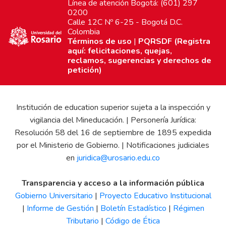
Línea de atención Bogotá: (601) 297
0200
Calle 12C Nº 6-25 - Bogotá D.C.
Colombia
Términos de uso
|
PQRSDF (Registra
aquí: felicitaciones, quejas,
reclamos, sugerencias y derechos de
petición)
Institución de education superior sujeta a la inspección y
vigilancia del Mineducación. | Personería Jurídica:
Resolución 58 del 16 de septiembre de 1895 expedida
por el Ministerio de Gobierno. | Notificaciones judiciales
en
juridica@urosario.edu.co
Transparencia y acceso a la información pública
Gobierno Universitario
|
Proyecto Educativo Institucional
|
Informe de Gestión
|
Boletín Estadístico
|
Régimen
Tributario
|
Código de Ética