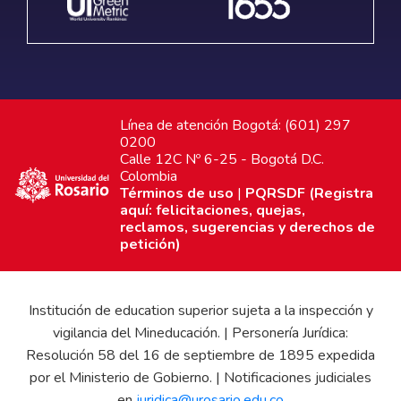
Línea de atención Bogotá: (601) 297
0200
Calle 12C Nº 6-25 - Bogotá D.C.
Colombia
Términos de uso
|
PQRSDF (Registra
aquí: felicitaciones, quejas,
reclamos, sugerencias y derechos de
petición)
Institución de education superior sujeta a la inspección y
vigilancia del Mineducación. | Personería Jurídica:
Resolución 58 del 16 de septiembre de 1895 expedida
por el Ministerio de Gobierno. | Notificaciones judiciales
en
juridica@urosario.edu.co