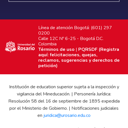
Línea de atención Bogotá: (601) 297
0200
Calle 12C Nº 6-25 - Bogotá D.C.
Colombia
Términos de uso
|
PQRSDF (Registra
aquí: felicitaciones, quejas,
reclamos, sugerencias y derechos de
petición)
Institución de education superior sujeta a la inspección y
vigilancia del Mineducación. | Personería Jurídica:
Resolución 58 del 16 de septiembre de 1895 expedida
por el Ministerio de Gobierno. | Notificaciones judiciales
en
juridica@urosario.edu.co