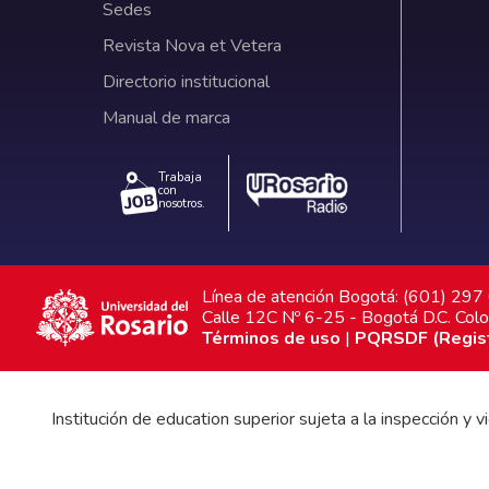
Sedes
Revista Nova et Vetera
Directorio institucional
Manual de marca
Trabaja
con
nosotros.
Línea de atención Bogotá: (601) 29
Calle 12C Nº 6-25 - Bogotá D.C. Col
Términos de uso
|
PQRSDF (Registr
Institución de education superior sujeta a la inspección y