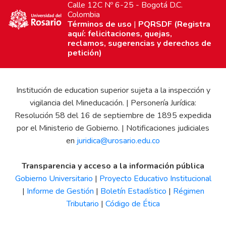
Calle 12C Nº 6-25 - Bogotá D.C.
Colombia
Términos de uso
|
PQRSDF (Registra
aquí: felicitaciones, quejas,
reclamos, sugerencias y derechos de
petición)
Institución de education superior sujeta a la inspección y
vigilancia del Mineducación. | Personería Jurídica:
Resolución 58 del 16 de septiembre de 1895 expedida
por el Ministerio de Gobierno. | Notificaciones judiciales
en
juridica@urosario.edu.co
Transparencia y acceso a la información pública
Gobierno Universitario
|
Proyecto Educativo Institucional
|
Informe de Gestión
|
Boletín Estadístico
|
Régimen
Tributario
|
Código de Ética