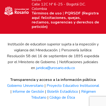
Calle 12C Nº 6-25 - Bogotá D.C.
Colombia
Términos de uso
|
PQRSDF (Registra
aquí: felicitaciones, quejas,
reclamos, sugerencias y derechos de
petición)
Institución de education superior sujeta a la inspección y
vigilancia del Mineducación. | Personería Jurídica:
Resolución 58 del 16 de septiembre de 1895 expedida
por el Ministerio de Gobierno. | Notificaciones judiciales
en
juridica@urosario.edu.co
Transparencia y acceso a la información pública
Gobierno Universitario
|
Proyecto Educativo Institucional
|
Informe de Gestión
|
Boletín Estadístico
|
Régimen
Tributario
|
Código de Ética