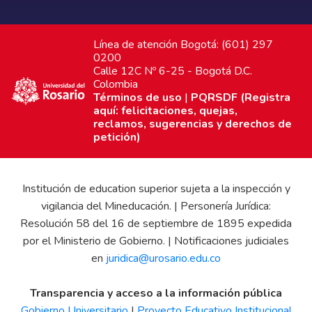
Línea de atención Bogotá: (601) 297
0200
Calle 12C Nº 6-25 - Bogotá D.C.
Colombia
Términos de uso
|
PQRSDF (Registra
aquí: felicitaciones, quejas,
reclamos, sugerencias y derechos de
petición)
Institución de education superior sujeta a la inspección y
vigilancia del Mineducación. | Personería Jurídica:
Resolución 58 del 16 de septiembre de 1895 expedida
por el Ministerio de Gobierno. | Notificaciones judiciales
en
juridica@urosario.edu.co
Transparencia y acceso a la información pública
Gobierno Universitario
|
Proyecto Educativo Institucional