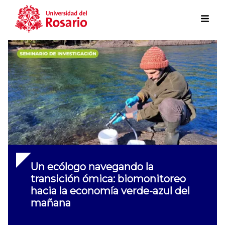
Skip to main content
Un ecólogo navegando la
transición ómica: biomonitoreo
hacia la economía verde-azul del
mañana