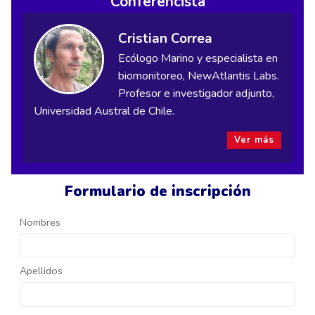
Conferencista
Cristian Correa
Ecólogo Marino y especialista en
biomonitoreo, NewAtlantis Labs.
Profesor e investigador adjunto,
Universidad Austral de Chile.
Ver más
Formulario de inscripción
Nombres
Apellidos