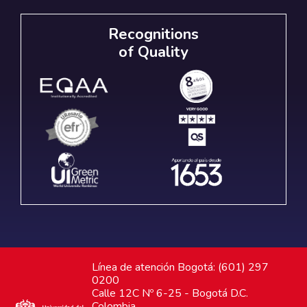
Recognitions
of Quality
Línea de atención Bogotá: (601) 297
0200
Calle 12C Nº 6-25 - Bogotá D.C.
Colombia