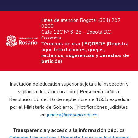
Línea de atención Bogotá: (601) 297
0200
Calle 12C Nº 6-25 - Bogotá D.C.
Colombia
Términos de uso
|
PQRSDF (Registra
aquí: felicitaciones, quejas,
reclamos, sugerencias y derechos de
petición)
Institución de education superior sujeta a la inspección y
vigilancia del Mineducación. | Personería Jurídica:
Resolución 58 del 16 de septiembre de 1895 expedida
por el Ministerio de Gobierno. | Notificaciones judiciales
en
juridica@urosario.edu.co
Transparencia y acceso a la información pública