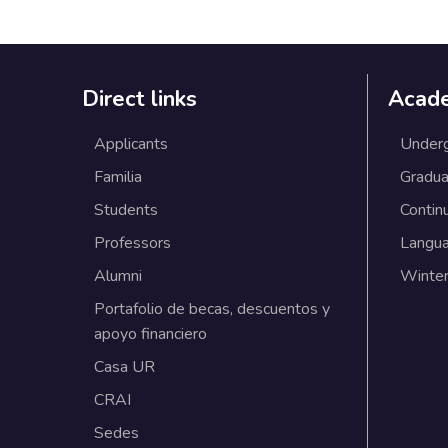
Direct links
Acad
Applicants
Under
Familia
Gradua
Students
Contin
Professors
Langu
Alumni
Winter
Portafolio de becas, descuentos y
apoyo financiero
Casa UR
CRAI
Sedes