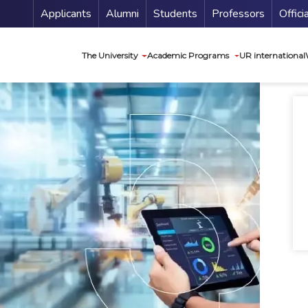
Menu Secundario
Applicants
Alumni
Students
Professors
Offici
Navegación princip
The University
Academic Programs
UR international