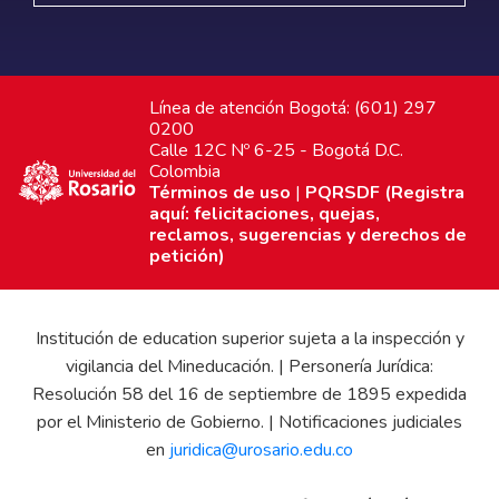
Línea de atención Bogotá: (601) 297
0200
Calle 12C Nº 6-25 - Bogotá D.C.
Colombia
Términos de uso
|
PQRSDF (Registra
aquí: felicitaciones, quejas,
reclamos, sugerencias y derechos de
petición)
Institución de education superior sujeta a la inspección y
vigilancia del Mineducación. | Personería Jurídica:
Resolución 58 del 16 de septiembre de 1895 expedida
por el Ministerio de Gobierno. | Notificaciones judiciales
en
juridica@urosario.edu.co