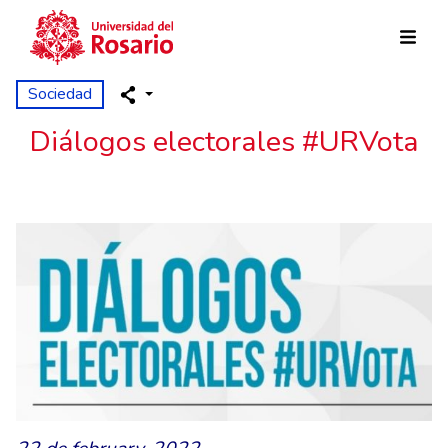
Skip to main content
Sociedad
Diálogos electorales #URVota