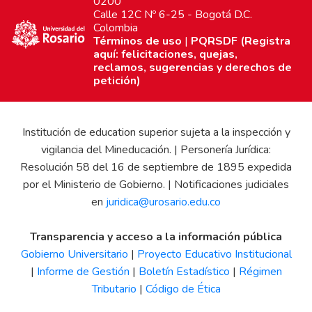
0200
Calle 12C Nº 6-25 - Bogotá D.C.
Colombia
Términos de uso
|
PQRSDF (Registra
aquí: felicitaciones, quejas,
reclamos, sugerencias y derechos de
petición)
Institución de education superior sujeta a la inspección y
vigilancia del Mineducación. | Personería Jurídica:
Resolución 58 del 16 de septiembre de 1895 expedida
por el Ministerio de Gobierno. | Notificaciones judiciales
en
juridica@urosario.edu.co
Transparencia y acceso a la información pública
Gobierno Universitario
|
Proyecto Educativo Institucional
|
Informe de Gestión
|
Boletín Estadístico
|
Régimen
Tributario
|
Código de Ética