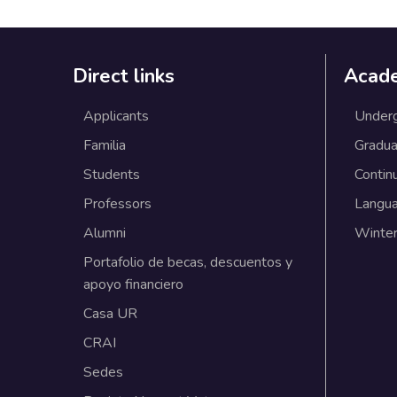
Direct links
Acad
Applicants
Under
Familia
Gradua
Students
Contin
Professors
Langu
Alumni
Winter
Portafolio de becas, descuentos y
apoyo financiero
Casa UR
CRAI
Sedes