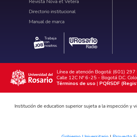
Revista Nova et Vetera
Directorio institucional
Manual de marca
Trabaja
con
nosotros.
Línea de atención Bogotá: (601) 29
Calle 12C Nº 6-25 - Bogotá D.C. Col
Términos de uso
|
PQRSDF (Registr
Institución de education superior sujeta a la inspección y
Gobierno Universitario
|
Proyecto Ed