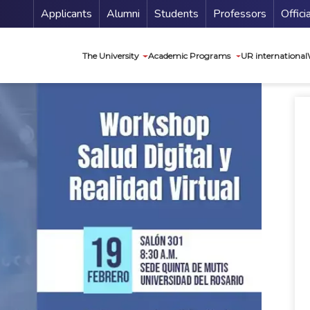
Menu Secundario
Applicants
Alumni
Students
Professors
Offici
Navegación princip
The University
Academic Programs
UR international