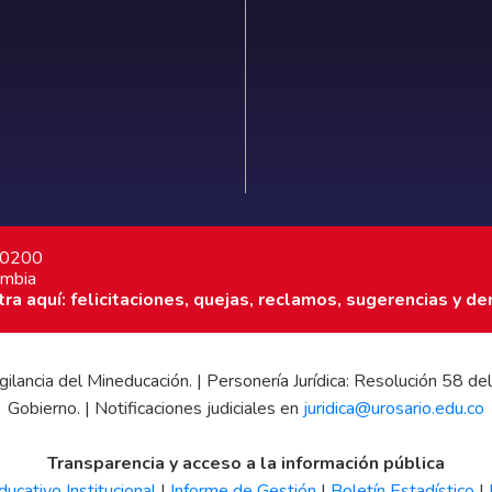
7 0200
ombia
a aquí: felicitaciones, quejas, reclamos, sugerencias y de
 vigilancia del Mineducación. | Personería Jurídica: Resolución 58
Gobierno. | Notificaciones judiciales en
juridica@urosario.edu.co
Transparencia y acceso a la información pública
ucativo Institucional
|
Informe de Gestión
|
Boletín Estadístico
|