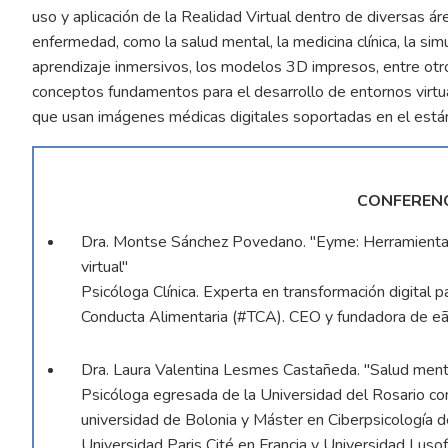
uso y aplicación de la Realidad Virtual dentro de diversas ár
enfermedad, como la salud mental, la medicina clínica, la s
aprendizaje inmersivos, los modelos 3D impresos, entre otr
conceptos fundamentos para el desarrollo de entornos virtua
que usan imágenes médicas digitales soportadas en el est
CONFEREN
Dra. Montse Sánchez Povedano. "Eyme: Herramienta pa
virtual"
Psicóloga Clínica. Experta en transformación digital p
Conducta Alimentaria (#TCA). CEO y fundadora de e
Dra. Laura Valentina Lesmes Castañeda. "Salud mental 
Psicóloga egresada de la Universidad del Rosario con d
universidad de Bolonia y Máster en Ciberpsicología 
Universidad Paris Cité en Francia y Universidad Luso