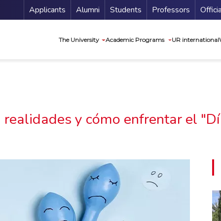
Menu Secundario
Applicants
Alumni
Students
Professors
Offici
Navegación princip
The University
Academic Programs
UR international
realidades y cómo enfrentar el "Dí