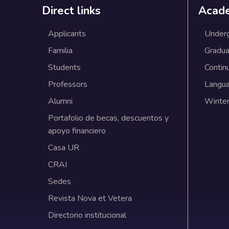
Direct links
Acad
Applicants
Under
Familia
Gradua
Students
Contin
Professors
Langu
Alumni
Winter
Portafolio de becas, descuentos y
apoyo financiero
Casa UR
CRAI
Sedes
Revista Nova et Vetera
Directorio institucional