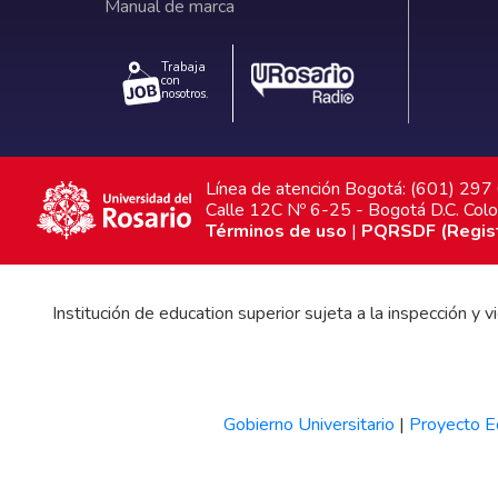
Manual de marca
Trabaja
con
nosotros.
Línea de atención Bogotá: (601) 29
Calle 12C Nº 6-25 - Bogotá D.C. Col
Términos de uso
|
PQRSDF (Registr
Institución de education superior sujeta a la inspección y
Gobierno Universitario
|
Proyecto Ed