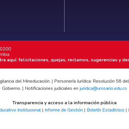
7 0200
ombia
a aquí: felicitaciones, quejas, reclamos, sugerencias y de
 vigilancia del Mineducación. | Personería Jurídica: Resolución 58
Gobierno. | Notificaciones judiciales en
juridica@urosario.edu.co
Transparencia y acceso a la información pública
ucativo Institucional
|
Informe de Gestión
|
Boletín Estadístico
|