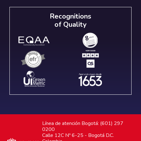
Recognitions
of Quality
Línea de atención Bogotá: (601) 297
0200
Calle 12C Nº 6-25 - Bogotá D.C.