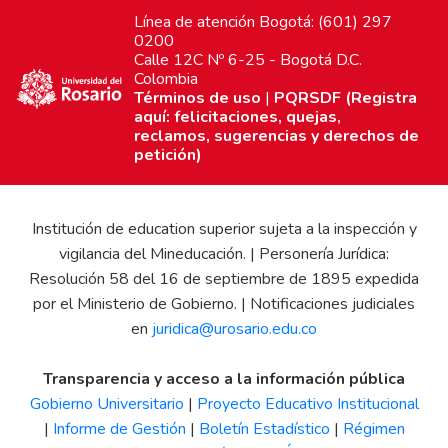
Línea de atención Bogotá: (601) 297
0200
Calle 12C Nº 6-25 - Bogotá D.C.
Colombia
Términos de uso
|
PQRSDF (Registra
aquí: felicitaciones, quejas,
reclamos, sugerencias y derechos de
petición)
Institución de education superior sujeta a la inspección y
vigilancia del Mineducación. | Personería Jurídica:
Resolución 58 del 16 de septiembre de 1895 expedida
por el Ministerio de Gobierno. | Notificaciones judiciales
en
juridica@urosario.edu.co
Transparencia y acceso a la información pública
Gobierno Universitario
|
Proyecto Educativo Institucional
|
Informe de Gestión
|
Boletín Estadístico
|
Régimen